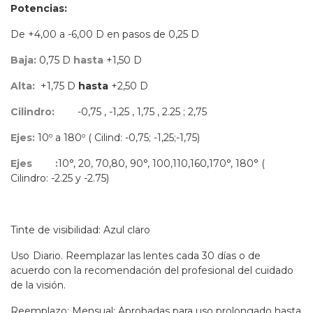
Potencias:
De +4,00 a -6,00 D en pasos de 0,25 D
Baja:
0,75 D
hasta
+1,50 D
Alta:
+1,75 D
hasta
+2,50 D
Cilindro:
-0,75 , -1,25 , 1,75 , 2.25 ; 2,75
Ejes:
10º a 180º ( Cilind: -0,75; -1,25;-1,75)
Ejes
:
10°, 20, 70,80, 90°, 100,110,160,170°, 180° (
Cilindro: -2.25 y -2.75)
Tinte de visibilidad: Azul claro
Uso
Diario. Reemplazar las lentes cada 30 días o de
acuerdo con la recomendación del profesional del cuidado
de la visión.
Reemplazo: Mensual; Aprobadas para uso prolongado hasta