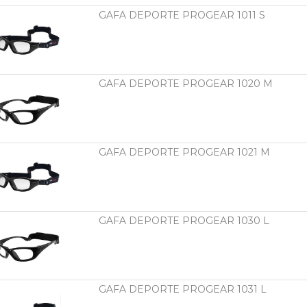
GAFA DEPORTE PROGEAR 1011 S
GAFA DEPORTE PROGEAR 1020 M
GAFA DEPORTE PROGEAR 1021 M
GAFA DEPORTE PROGEAR 1030 L
GAFA DEPORTE PROGEAR 1031 L