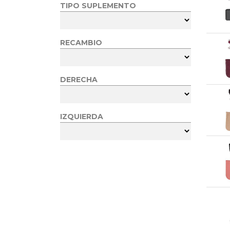
TIPO SUPLEMENTO
RECAMBIO
DERECHA
IZQUIERDA