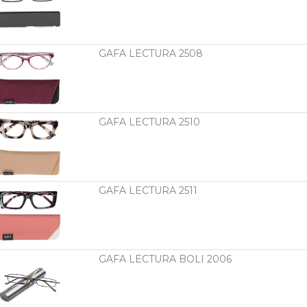
GAFA LECTURA 2508
GAFA LECTURA 2510
GAFA LECTURA 2511
GAFA LECTURA BOLI 2006