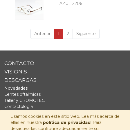
AZUL 2206
Anterior
1
2
Siguiente
CONTACTO
VISIONIS
DESCARGAS
Novedades
Lentes oftálmicas
Taller y CROMOTEC
Contactología
Complementos
Usamos cookies en este sitio web. Lea más acerca de
Fornitura
ellas en nuestra
política de privacidad
. Para
Audiología
desactivarlas, configure adecuadamente su