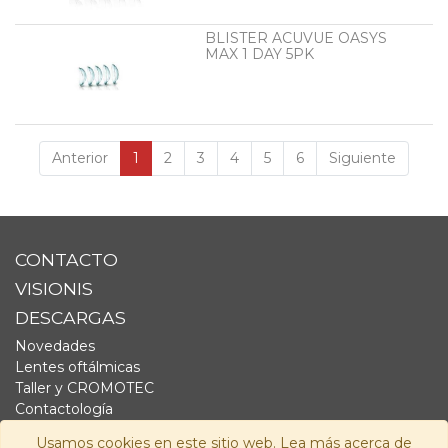
BLISTER ACUVUE OASYS
MAX 1 DAY 5PK
Anterior
1
2
3
4
5
6
Siguiente
CONTACTO
VISIONIS
DESCARGAS
Novedades
Lentes oftálmicas
Taller y CROMOTEC
Contactología
Complementos
Usamos cookies en este sitio web. Lea más acerca de