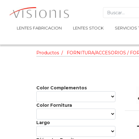
LENTES FABRICACION
LENTES FABRICACION
LENTES STOCK
LENTES STOCK
SERVICIOS 
SERVICIOS 
Productos
FORNITURA/ACCESORIOS / FO
Color Complementos
Color Fornitura
Largo