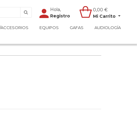
Hola,
Hola,
0,00
0,00
€
€
Registro
Registro
Mi Carrito
Mi Carrito
/ACCESORIOS
/ACCESORIOS
EQUIPOS
EQUIPOS
GAFAS
GAFAS
AUDIOLOGÍA
AUDIOLOGÍA