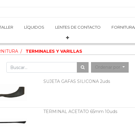
TALLER
TALLER
LÍQUIDOS
LÍQUIDOS
LENTES DE CONTACTO
LENTES DE CONTACTO
FORNITURA
FORNITURA
RNITURA
TERMINALES Y VARILLAS
Ordenar por
SUJETA GAFAS SILICONA 2uds
TERMINAL ACETATO 65mm 10uds