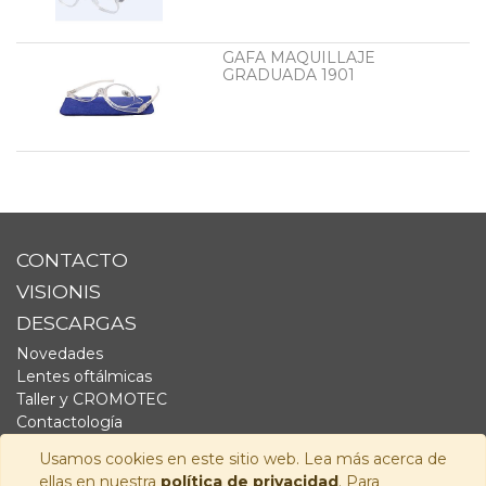
GAFA MAQUILLAJE
GRADUADA 1901
CONTACTO
VISIONIS
DESCARGAS
Novedades
Lentes oftálmicas
Taller y CROMOTEC
Contactología
Complementos
Usamos cookies en este sitio web. Lea más acerca de
Fornitura
ellas en nuestra
política de privacidad
. Para