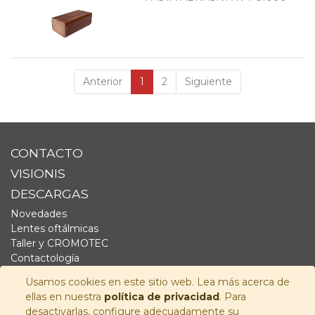
Anterior
1
2
Siguiente
CONTACTO
VISIONIS
DESCARGAS
Novedades
Lentes oftálmicas
Taller y CROMOTEC
Contactología
Complementos
Usamos cookies en este sitio web. Lea más acerca de
Fornitura
ellas en nuestra
política de privacidad
. Para
Audiología
desactivarlas, configure adecuadamente su