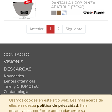
PANTALLA UP08 PINZA
ABATIBLE (135X45)
Anterior
1
2
Siguiente
CONTACTO
VISIONIS
DESCARGAS
Novedades
Lentes oftálmicas
Taller y CROMOTEC
Contactología
Complementos
Usamos cookies en este sitio web. Lea más acerca de
Fornitura
ellas en nuestra
política de privacidad
. Para
Audiología
desactivarlas, configure adecuadamente su