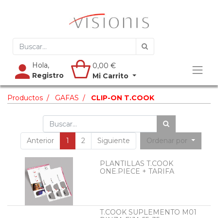
Hola,
0,00
€
Registro
Mi Carrito
Productos
GAFAS
CLIP-ON T.COOK
Anterior
1
2
Siguiente
Ordenar por
PLANTILLAS T.COOK
ONE.PIECE + TARIFA
T.COOK SUPLEMENTO M01