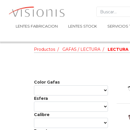
LENTES FABRICACION
LENTES FABRICACION
LENTES STOCK
LENTES STOCK
SERVICIOS 
SERVICIOS 
Productos
GAFAS / LECTURA
LECTURA 
Color Gafas
Esfera
Calibre