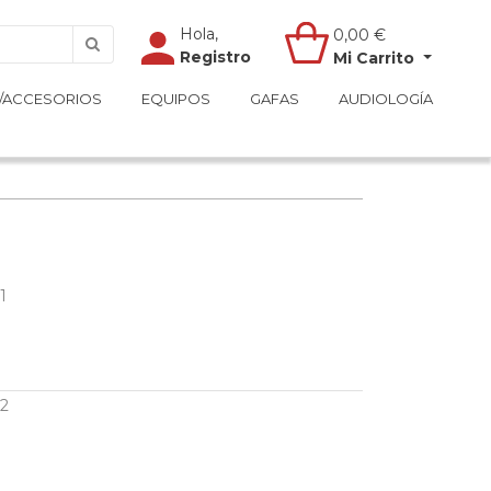
Hola,
Hola,
0,00
0,00
€
€
Registro
Registro
Mi Carrito
Mi Carrito
/ACCESORIOS
/ACCESORIOS
EQUIPOS
EQUIPOS
GAFAS
GAFAS
AUDIOLOGÍA
AUDIOLOGÍA
1
2