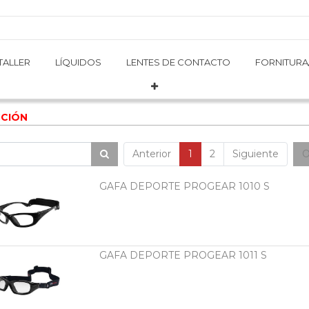
TALLER
TALLER
LÍQUIDOS
LÍQUIDOS
LENTES DE CONTACTO
LENTES DE CONTACTO
FORNITURA
FORNITURA
CIÓN
Anterior
1
2
Siguiente
O
GAFA DEPORTE PROGEAR 1010 S
GAFA DEPORTE PROGEAR 1011 S