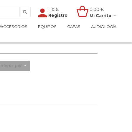
Hola,
Hola,
0,00
0,00
€
€
Registro
Registro
Mi Carrito
Mi Carrito
/ACCESORIOS
/ACCESORIOS
EQUIPOS
EQUIPOS
GAFAS
GAFAS
AUDIOLOGÍA
AUDIOLOGÍA
rdenar por