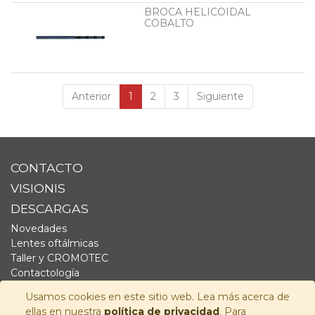
BROCA HELICOIDAL
COBALTO
Anterior
1
2
3
Siguiente
CONTACTO
VISIONIS
DESCARGAS
Novedades
Lentes oftálmicas
Taller y CROMOTEC
Contactología
Complementos
Usamos cookies en este sitio web. Lea más acerca de
Fornitura
ellas en nuestra
política de privacidad
. Para