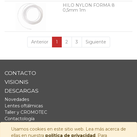
HILO NYLON FORMA 8
0,5mm 1m
Anterior
1
2
3
Siguiente
CONTACTO
VISIONIS
DESCARGAS
Novedades
Lentes oftálmicas
Taller y CROMOTEC
Contactología
Complementos
Usamos cookies en este sitio web. Lea más acerca de
Fornitura
ellas en nuestra
política de privacidad
. Para