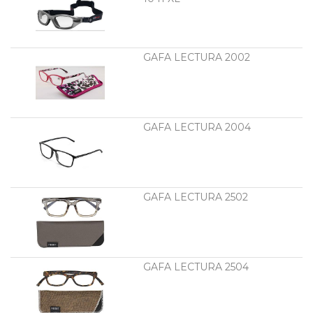
GAFA LECTURA 2002
GAFA LECTURA 2004
GAFA LECTURA 2502
GAFA LECTURA 2504