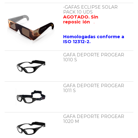
-GAFAS ECLIPSE SOLAR
PACK 10 UDS
AGOTADO. Sin
reposic
ión
.
Homologadas conforme a
ISO 12312-2.
GAFA DEPORTE PROGEAR
1010 S
GAFA DEPORTE PROGEAR
1011 S
GAFA DEPORTE PROGEAR
1020 M