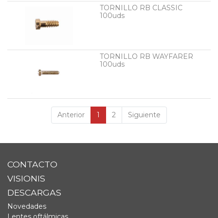
TORNILLO RB CLASSIC
100uds
TORNILLO RB WAYFARER
100uds
Anterior
1
2
Siguiente
CONTACTO
VISIONIS
DESCARGAS
Novedades
Lentes oftálmicas