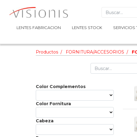
LENTES FABRICACION
LENTES FABRICACION
LENTES STOCK
LENTES STOCK
SERVICIOS 
SERVICIOS 
Productos
FORNITURA/ACCESORIOS
F
Color Complementos
Color Fornitura
Cabeza