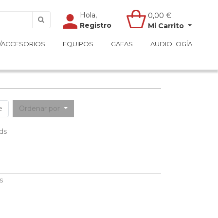
Hola,
Hola,
0,00
0,00
€
€
Registro
Registro
Mi Carrito
Mi Carrito
/ACCESORIOS
/ACCESORIOS
EQUIPOS
EQUIPOS
GAFAS
GAFAS
AUDIOLOGÍA
AUDIOLOGÍA
e
Ordenar por
ds
s