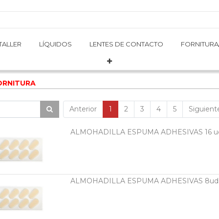
TALLER
TALLER
LÍQUIDOS
LÍQUIDOS
LENTES DE CONTACTO
LENTES DE CONTACTO
FORNITURA
FORNITURA
ORNITURA
Anterior
1
2
3
4
5
Siguient
ALMOHADILLA ESPUMA ADHESIVAS 16 u
ALMOHADILLA ESPUMA ADHESIVAS 8ud