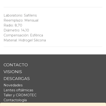
Laboratorio
:
Safilens
Reemplazo
:
Mensual
Radio
:
8,70
Diámetro
:
14,10
Compensación
:
Esférica
Material
:
Hidrogel Silicona
CONTACTO
VISIONIS
DESCARGAS
Novedades
Lentes oftálmicas
Taller y CROMOTEC
Contactología
Complementos