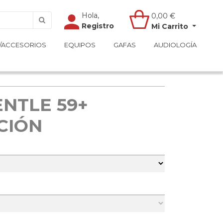
Hola,
Hola,
0,00
0,00
€
€
Registro
Registro
Mi Carrito
Mi Carrito
/ACCESORIOS
/ACCESORIOS
EQUIPOS
EQUIPOS
GAFAS
GAFAS
AUDIOLOGÍA
AUDIOLOGÍA
ENTLE 59+
CIÓN