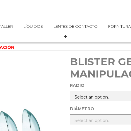
TALLER
TALLER
LÍQUIDOS
LÍQUIDOS
LENTES DE CONTACTO
LENTES DE CONTACTO
FORNITURA
FORNITURA
LACIÓN
BLISTER G
MANIPULA
RADIO
DIÁMETRO