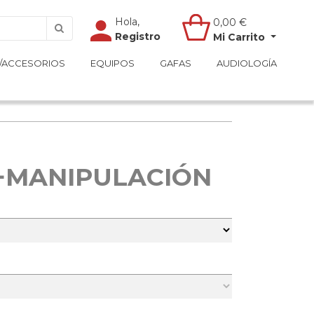
Hola,
Hola,
0,00
0,00
€
€
Registro
Registro
Mi Carrito
Mi Carrito
/ACCESORIOS
/ACCESORIOS
EQUIPOS
EQUIPOS
GAFAS
GAFAS
AUDIOLOGÍA
AUDIOLOGÍA
T+MANIPULACIÓN