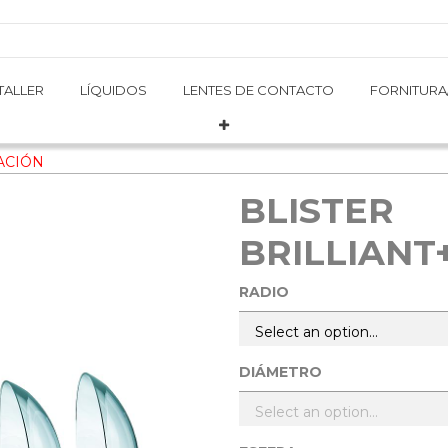
TALLER
TALLER
LÍQUIDOS
LÍQUIDOS
LENTES DE CONTACTO
LENTES DE CONTACTO
FORNITURA
FORNITURA
ACIÓN
BLISTER
BRILLIAN
RADIO
DIÁMETRO