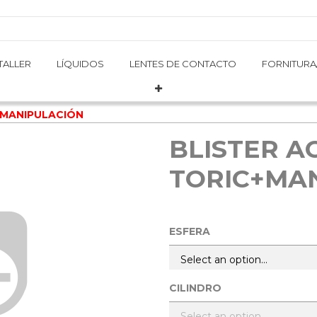
TALLER
TALLER
LÍQUIDOS
LÍQUIDOS
LENTES DE CONTACTO
LENTES DE CONTACTO
FORNITURA
FORNITURA
+MANIPULACIÓN
BLISTER A
TORIC+MA
ESFERA
CILINDRO