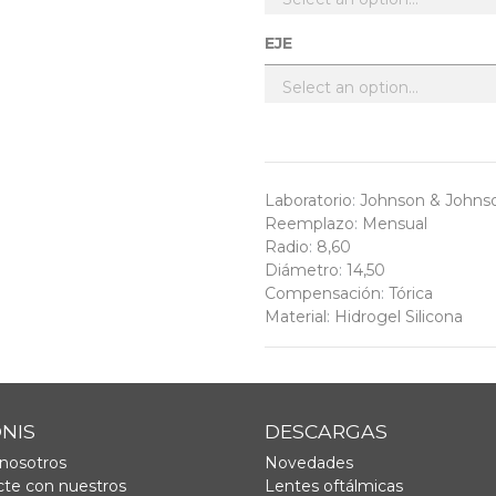
EJE
Laboratorio
:
Johnson & Johnso
Reemplazo
:
Mensual
Radio
:
8,60
Diámetro
:
14,50
Compensación
:
Tórica
Material
:
Hidrogel Silicona
ONIS
DESCARGAS
nosotros
Novedades
te con nuestros
Lentes oftálmicas