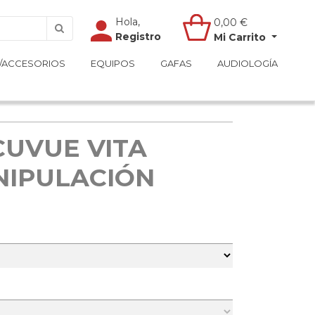
Hola,
Hola,
0,00
0,00
€
€
Registro
Registro
Mi Carrito
Mi Carrito
/ACCESORIOS
/ACCESORIOS
EQUIPOS
EQUIPOS
GAFAS
GAFAS
AUDIOLOGÍA
AUDIOLOGÍA
CUVUE VITA
NIPULACIÓN