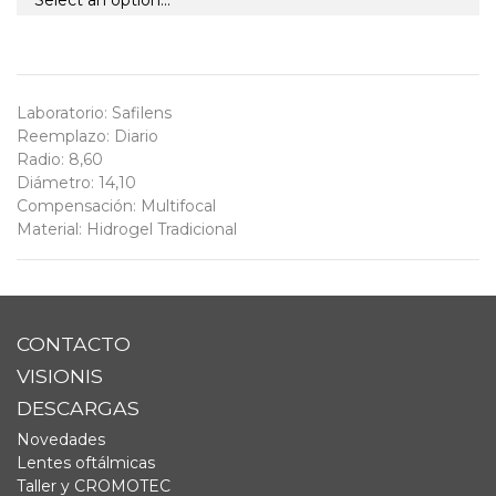
Laboratorio
:
Safilens
Reemplazo
:
Diario
Radio
:
8,60
Diámetro
:
14,10
Compensación
:
Multifocal
Material
:
Hidrogel Tradicional
CONTACTO
VISIONIS
DESCARGAS
Novedades
Lentes oftálmicas
Taller y CROMOTEC