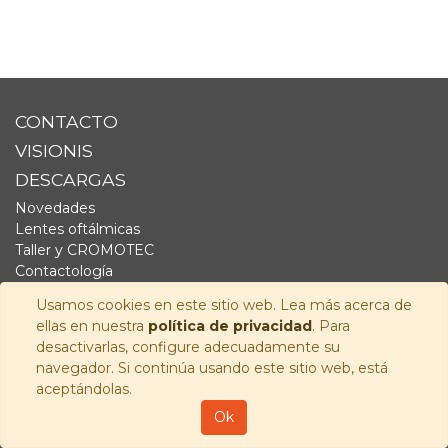
CONTACTO
VISIONIS
DESCARGAS
Novedades
Lentes oftálmicas
Taller y CROMOTEC
Contactología
Complementos
Usamos cookies en este sitio web. Lea más acerca de
Fornitura
ellas en nuestra
política de privacidad
. Para
Audiología
desactivarlas, configure adecuadamente su
navegador. Si continúa usando este sitio web, está
SÍGUENOS
aceptándolas.
Copyright © 2026
Visionis Distribución S.L.
-
Política de
Ok
Privacidad
-
Aviso Legal
-
Política de cookies