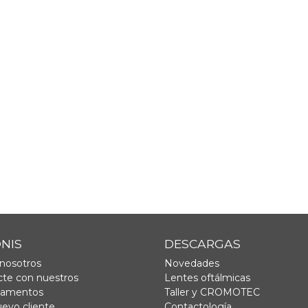
ONIS
DESCARGAS
nosotros
Novedades
te con nuestros
Lentes oftálmicas
tamentos
Taller y CROMOTEC
uevo cliente
Contactología