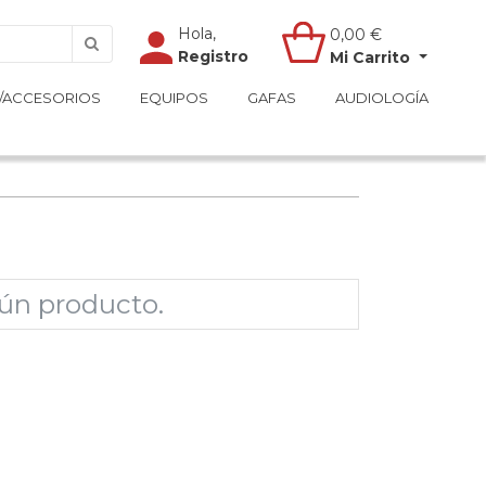
Hola,
Hola,
0,00
0,00
€
€
Registro
Registro
Mi Carrito
Mi Carrito
/ACCESORIOS
/ACCESORIOS
EQUIPOS
EQUIPOS
GAFAS
GAFAS
AUDIOLOGÍA
AUDIOLOGÍA
ún producto.