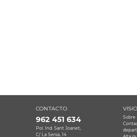
CONTACTO
VISI
Sobre 
962 451 634
Contac
Pol. Ind. Sant Joanet,
depar
C/ La Senia, 14
Alta n