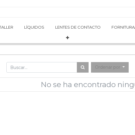
TALLER
TALLER
LÍQUIDOS
LÍQUIDOS
LENTES DE CONTACTO
LENTES DE CONTACTO
FORNITURA
FORNITURA
Ordenar por
No se ha encontrado ning