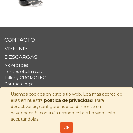
CONTACTO
VISIONIS
DESCARGAS
Novedades
Lentes oftálmicas
Taller y CROMOTEC
Contactología
Complementos
Usamos cookies en este sitio web. Lea más acerca de
Fornitura
ellas en nuestra
política de privacidad
. Para
Audiología
desactivarlas, configure adecuadamente su
navegador. Si continúa usando este sitio web, está
SÍGUENOS
aceptándolas.
Copyright © 2026
Visionis Distribución S.L.
-
Política de
Ok
Privacidad
-
Aviso Legal
-
Política de cookies