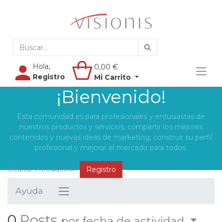
Hola,
0,00
€
Registro
Mi Carrito
¡Bienvenido!
Esta comunidad es para profesionales y entusiastas de
nuestros productos y servicios, compartir los mejores
contenidos y nuevas ideas de marketing, construir su perfil
profesional y mejorar el mercado para todos.
Ocultar introducción
Registro
Ayuda
0
Posts
por fecha de actividad