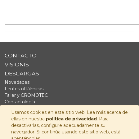
CONTACTO
VISIONIS
DESCARGAS
Novedades
Lentes oftálmicas
Taller y CROMOTEC
Contactología
Complementos
Usamos cookies en este sitio web. Lea más acerca de
Fornitura
ellas en nuestra
política de privacidad
. Para
Audiología
desactivarlas, configure adecuadamente su
navegador. Si continúa usando este sitio web, está
SÍGUENOS
aceptándolas.