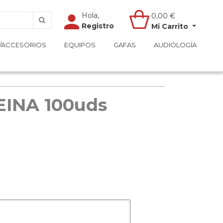
Hola,
Hola,
0,00
0,00
€
€
Registro
Registro
Mi Carrito
Mi Carrito
/ACCESORIOS
/ACCESORIOS
EQUIPOS
EQUIPOS
GAFAS
GAFAS
AUDIOLOGÍA
AUDIOLOGÍA
INA 100uds