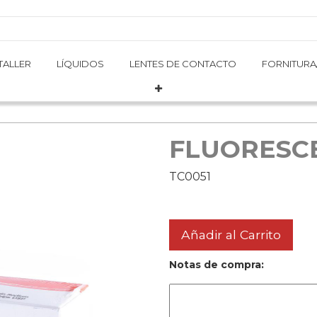
TALLER
TALLER
LÍQUIDOS
LÍQUIDOS
LENTES DE CONTACTO
LENTES DE CONTACTO
FORNITURA
FORNITURA
FLUORESCE
TC0051
Añadir al Carrito
Notas de compra: