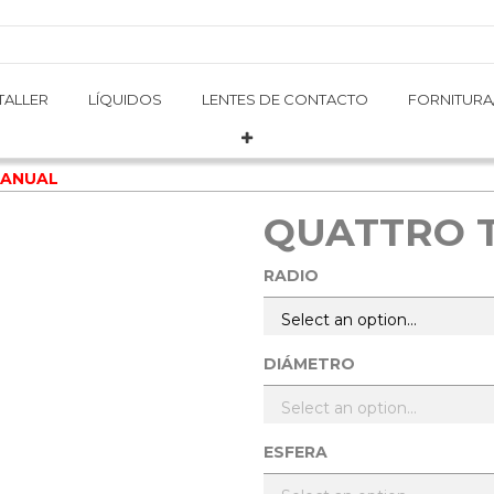
TALLER
TALLER
LÍQUIDOS
LÍQUIDOS
LENTES DE CONTACTO
LENTES DE CONTACTO
FORNITURA
FORNITURA
 ANUAL
QUATTRO 
RADIO
DIÁMETRO
ESFERA