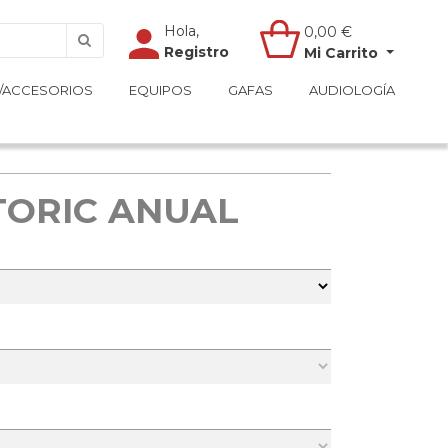
Hola,
Hola,
0,00
0,00
€
€
Registro
Registro
Mi Carrito
Mi Carrito
/ACCESORIOS
/ACCESORIOS
EQUIPOS
EQUIPOS
GAFAS
GAFAS
AUDIOLOGÍA
AUDIOLOGÍA
TORIC ANUAL