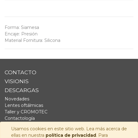
Forma
:
Siamesa
Encaje
:
Presión
Material Fornitura
:
Silicona
CONTACTO
VISIONIS
DESCARGAS
Novedades
Lentes oftálmicas
Taller y CROMOTEC
Contactología
Complementos
Usamos cookies en este sitio web. Lea más acerca de
Fornitura
ellas en nuestra
política de privacidad
. Para
Audiología