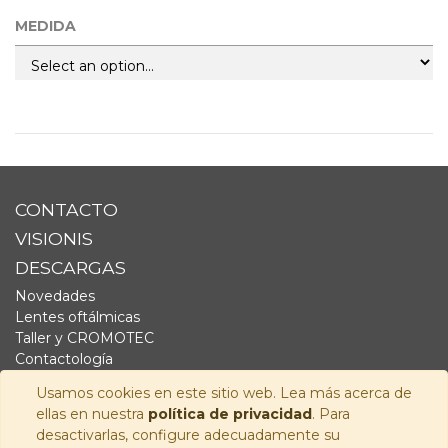
MEDIDA
CONTACTO
VISIONIS
DESCARGAS
Novedades
Lentes oftálmicas
Taller y CROMOTEC
Contactología
Complementos
Usamos cookies en este sitio web. Lea más acerca de
Fornitura
ellas en nuestra
política de privacidad
. Para
Audiología
desactivarlas, configure adecuadamente su