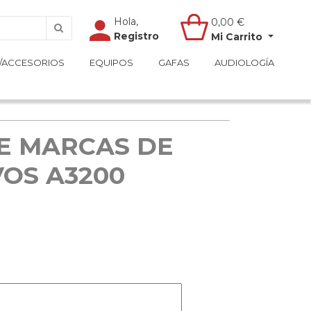
Hola,
Hola,
0,00
0,00
€
€
Registro
Registro
Mi Carrito
Mi Carrito
/ACCESORIOS
/ACCESORIOS
EQUIPOS
EQUIPOS
GAFAS
GAFAS
AUDIOLOGÍA
AUDIOLOGÍA
E MARCAS DE
OS A3200