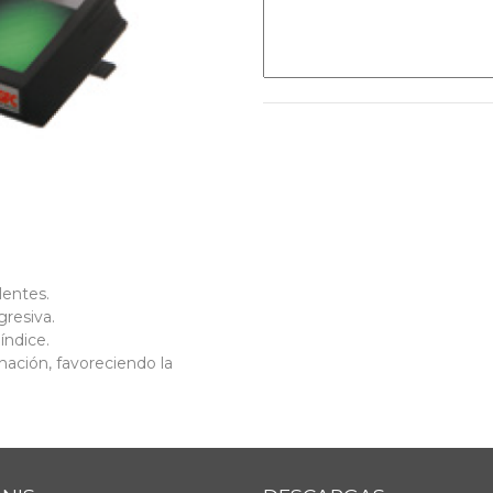
lentes.
gresiva.
índice.
inación,
favoreciendo la