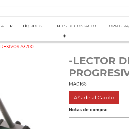
TALLER
TALLER
LÍQUIDOS
LÍQUIDOS
LENTES DE CONTACTO
LENTES DE CONTACTO
FORNITURA
FORNITURA
RESIVOS A3200
-LECTOR D
PROGRESIV
MA0166
Añadir al Carrito
Notas de compra: