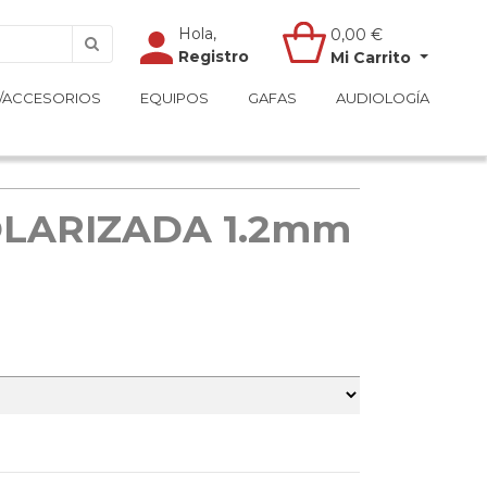
Hola,
Hola,
0,00
0,00
€
€
Registro
Registro
Mi Carrito
Mi Carrito
/ACCESORIOS
/ACCESORIOS
EQUIPOS
EQUIPOS
GAFAS
GAFAS
AUDIOLOGÍA
AUDIOLOGÍA
LARIZADA 1.2mm