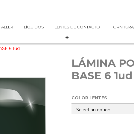
TALLER
TALLER
LÍQUIDOS
LÍQUIDOS
LENTES DE CONTACTO
LENTES DE CONTACTO
FORNITURA
FORNITURA
SE 6 1ud
LÁMINA PO
BASE 6 1ud
COLOR LENTES