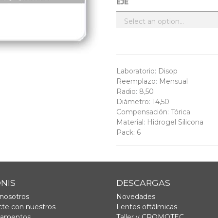
EJE
Laboratorio
:
Disop
Reemplazo
:
Mensual
Radio
:
8,50
Diámetro
:
14,50
Compensación
:
Tórica
Material
:
Hidrogel Silicona
Pack
:
6
ONIS
DESCARGAS
nosotros
Novedades
te con nuestros
Lentes oftálmicas
tamentos
Taller y CROMOTEC