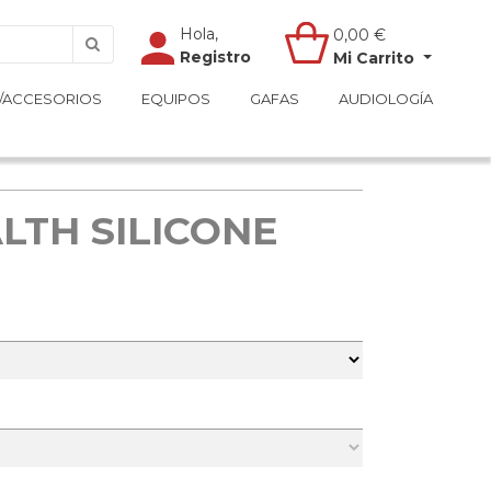
Hola,
Hola,
0,00
0,00
€
€
Registro
Registro
Mi Carrito
Mi Carrito
/ACCESORIOS
/ACCESORIOS
EQUIPOS
EQUIPOS
GAFAS
GAFAS
AUDIOLOGÍA
AUDIOLOGÍA
LTH SILICONE