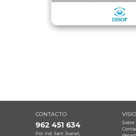
CONTACTO
VISI
Sobre 
962 451 634
Contac
Pol. Ind. Sant Joanet,
depar