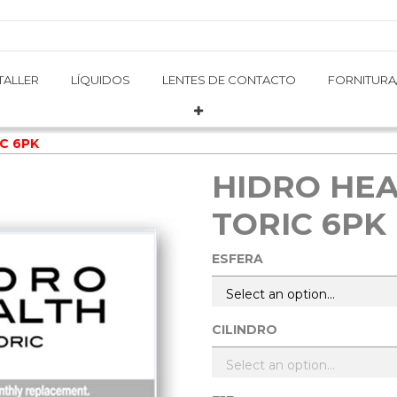
TALLER
TALLER
LÍQUIDOS
LÍQUIDOS
LENTES DE CONTACTO
LENTES DE CONTACTO
FORNITURA
FORNITURA
C 6PK
HIDRO HEA
TORIC 6PK
ESFERA
CILINDRO