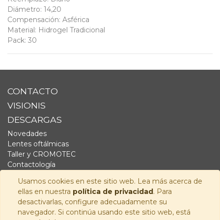
Diámetro
:
14,20
Compensación
:
Asférica
Material
:
Hidrogel Tradicional
Pack
:
30
CONTACTO
VISIONIS
DESCARGAS
Novedades
Lentes oftálmicas
Taller y CROMOTEC
Contactología
Complementos
Usamos cookies en este sitio web. Lea más acerca de
Fornitura
ellas en nuestra
política de privacidad
. Para
Audiología
desactivarlas, configure adecuadamente su
navegador. Si continúa usando este sitio web, está
SÍGUENOS