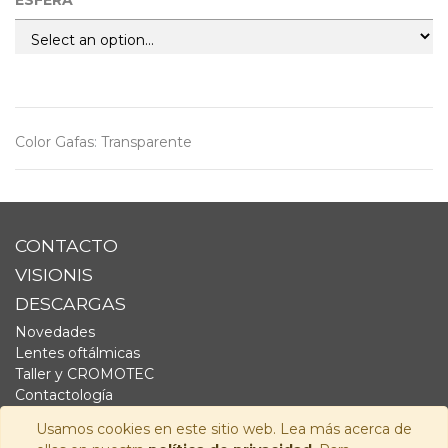
ESFERA
Color Gafas
:
Transparente
CONTACTO
VISIONIS
DESCARGAS
Novedades
Lentes oftálmicas
Taller y CROMOTEC
Contactología
Complementos
Usamos cookies en este sitio web. Lea más acerca de
Fornitura