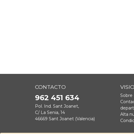
no s
s
CONTACTO
VISI
Sobre 
962 451 634
Contac
Pol. Ind. Sant Joanet,
depar
C/ La Senia, 14
Alta n
46669 Sant Joanet (Valencia)
Condic