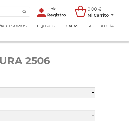
Hola,
Hola,
0,00
0,00
€
€
Registro
Registro
Mi Carrito
Mi Carrito
/ACCESORIOS
/ACCESORIOS
EQUIPOS
EQUIPOS
GAFAS
GAFAS
AUDIOLOGÍA
AUDIOLOGÍA
URA 2506