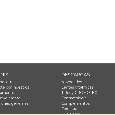
ONIS
DESCARGAS
nosotros
Novedades
te con nuestros
Lentes oftálmicas
tamentos
Taller y CROMOTEC
uevo cliente
Contactología
iones generales
Complementos
Fornitura
Audiología