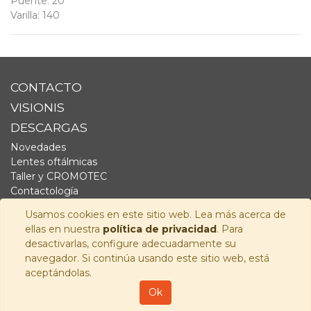
Puente
:
20
Varilla
:
140
CONTACTO
VISIONIS
DESCARGAS
Novedades
Lentes oftálmicas
Taller y CROMOTEC
Contactología
Complementos
Usamos cookies en este sitio web. Lea más acerca de
Fornitura
ellas en nuestra
política de privacidad
. Para
Audiología
desactivarlas, configure adecuadamente su
navegador. Si continúa usando este sitio web, está
SÍGUENOS
aceptándolas.
Copyright © 2026
Visionis Distribución S.L.
-
Política de
Ok
Privacidad
-
Aviso Legal
-
Política de cookies