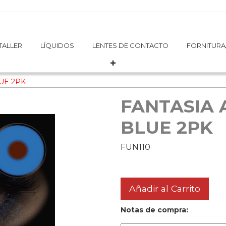
TALLER
TALLER
LÍQUIDOS
LÍQUIDOS
LENTES DE CONTACTO
LENTES DE CONTACTO
FORNITURA
FORNITURA
UE 2PK
FANTASIA
BLUE 2PK
FUN110
Añadir al Carrito
Notas de compra: