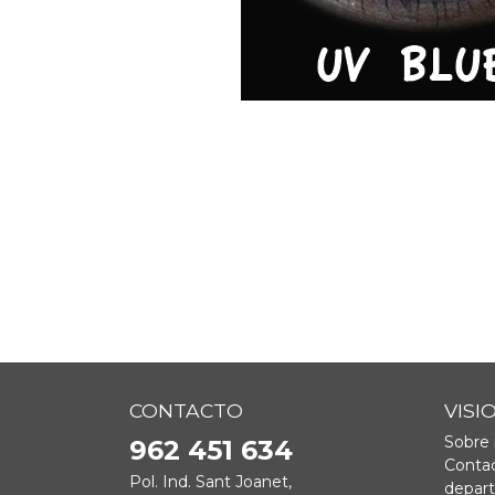
CONTACTO
VISI
Sobre 
962 451 634
Contac
Pol. Ind. Sant Joanet,
depar