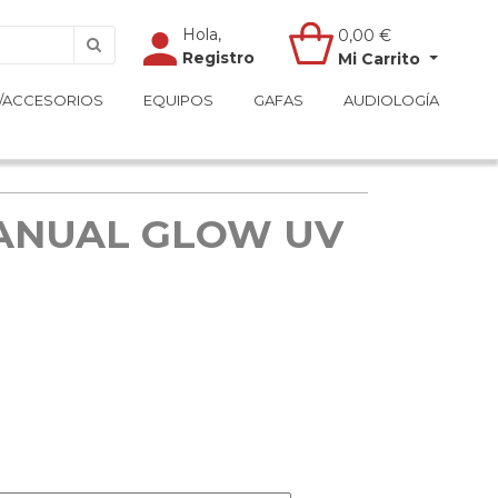
Hola,
Hola,
0,00
0,00
€
€
Registro
Registro
Mi Carrito
Mi Carrito
/ACCESORIOS
/ACCESORIOS
EQUIPOS
EQUIPOS
GAFAS
GAFAS
AUDIOLOGÍA
AUDIOLOGÍA
 ANUAL GLOW UV