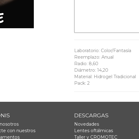
Laboratorio
:
Color/Fantasía
Reemplazo
:
Anual
Radio
:
8,60
Diámetro
:
14,20
Material
:
Hidrogel Tradicional
Pack
:
2
ONIS
DESCARGAS
nosotros
Novedades
te con nuestros
Lentes oftálmicas
tamentos
Taller y CROMOTEC