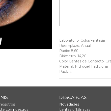
Laboratorio
:
Color/Fantasía
Reemplazo
:
Anual
Radio
:
8,60
Diámetro
:
14,20
Color Lentes de Contacto
:
Gr
Material
:
Hidrogel Tradicional
Pack
:
2
ONIS
DESCARGAS
nosotros
Novedades
te con nuestros
Lentes oftálmicas