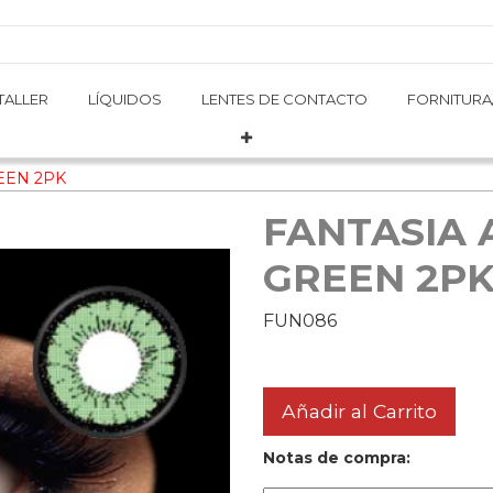
TALLER
TALLER
LÍQUIDOS
LÍQUIDOS
LENTES DE CONTACTO
LENTES DE CONTACTO
FORNITURA
FORNITURA
EEN 2PK
FANTASIA 
GREEN 2P
FUN086
Añadir al Carrito
Notas de compra: