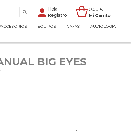
Hola,
Hola,
0,00
0,00
€
€
Registro
Registro
Mi Carrito
Mi Carrito
/ACCESORIOS
/ACCESORIOS
EQUIPOS
EQUIPOS
GAFAS
GAFAS
AUDIOLOGÍA
AUDIOLOGÍA
ANUAL BIG EYES
K