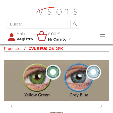
Hola,
0,00
€
Registro
Mi Carrito
Productos
CVUE FUSION 2PK