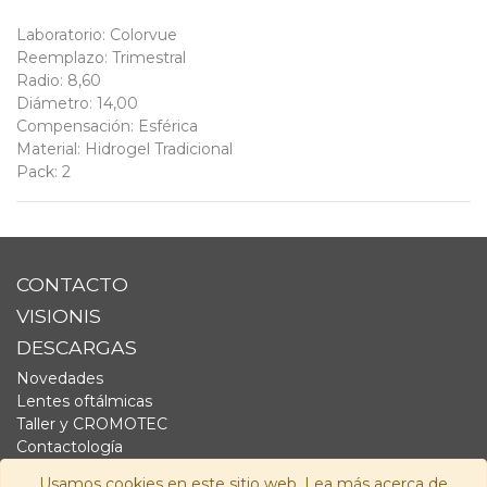
Laboratorio
:
Colorvue
Reemplazo
:
Trimestral
Radio
:
8,60
Diámetro
:
14,00
Compensación
:
Esférica
Material
:
Hidrogel Tradicional
Pack
:
2
CONTACTO
VISIONIS
DESCARGAS
Novedades
Lentes oftálmicas
Taller y CROMOTEC
Contactología
Complementos
Usamos cookies en este sitio web. Lea más acerca de