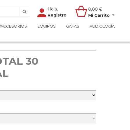
Hola,
Hola,
0,00
0,00
€
€
Registro
Registro
Mi Carrito
Mi Carrito
/ACCESORIOS
/ACCESORIOS
EQUIPOS
EQUIPOS
GAFAS
GAFAS
AUDIOLOGÍA
AUDIOLOGÍA
OTAL 30
AL