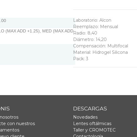
Laboratorio
:
Alcon
.00
Reemplazo
:
Mensual
 LO (MAX ADD +1.25), MED (MAX ADD
Radio
:
8,40
Diámetro
:
14,20
Compensación
:
Multifocal
Material
:
Hidrogel Silicona
Pack
:
3
ONIS
DESCARGAS
nosotros
Novedades
te con nuestros
Lentes oftálmicas
tamentos
Taller y CROMOTEC
uevo cliente
Contactología