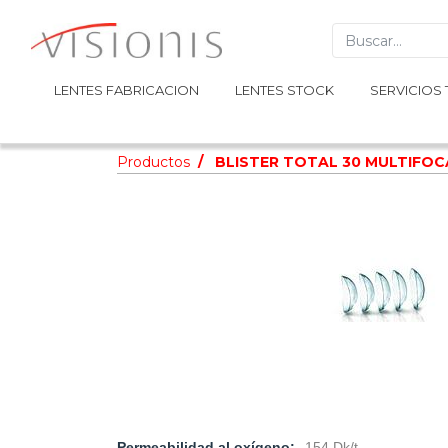
LENTES FABRICACION
LENTES FABRICACION
LENTES STOCK
LENTES STOCK
SERVICIOS 
SERVICIOS 
Productos
BLISTER TOTAL 30 MULTIFOC
Permeabilidad al oxígeno:
154 Dk/t