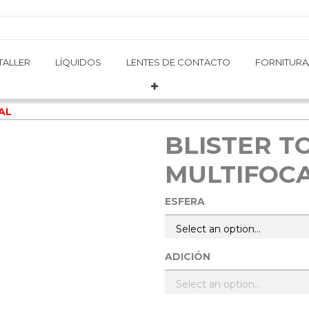
TALLER
TALLER
LÍQUIDOS
LÍQUIDOS
LENTES DE CONTACTO
LENTES DE CONTACTO
FORNITURA
FORNITURA
AL
BLISTER T
MULTIFOC
ESFERA
ADICIÓN