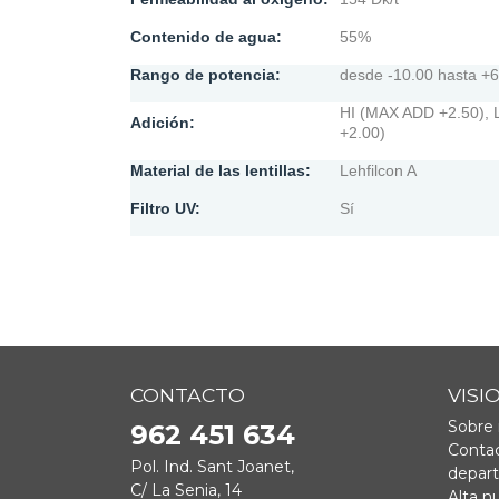
Contenido de agua:
55%
Rango de potencia:
desde -10.00 hasta +6
HI (MAX ADD +2.50),
Adición:
+2.00)
Material de las
lentillas
:
Lehfilcon A
Filtro UV:
Sí
CONTACTO
VISI
Sobre 
962 451 634
Contac
Pol. Ind. Sant Joanet,
depar
C/ La Senia, 14
Alta n