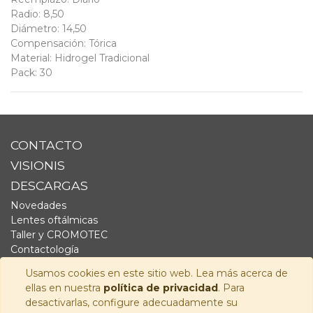
Radio
:
8,50
Diámetro
:
14,50
Compensación
:
Tórica
Material
:
Hidrogel Tradicional
Pack
:
30
CONTACTO
VISIONIS
DESCARGAS
Novedades
Lentes oftálmicas
Taller y CROMOTEC
Contactología
Complementos
Usamos cookies en este sitio web. Lea más acerca de
Fornitura
ellas en nuestra
política de privacidad
. Para
Audiología
desactivarlas, configure adecuadamente su