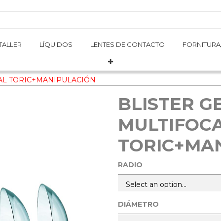
TALLER
TALLER
LÍQUIDOS
LÍQUIDOS
LENTES DE CONTACTO
LENTES DE CONTACTO
FORNITURA
FORNITURA
CAL TORIC+MANIPULACIÓN
BLISTER G
MULTIFOC
TORIC+MA
RADIO
DIÁMETRO