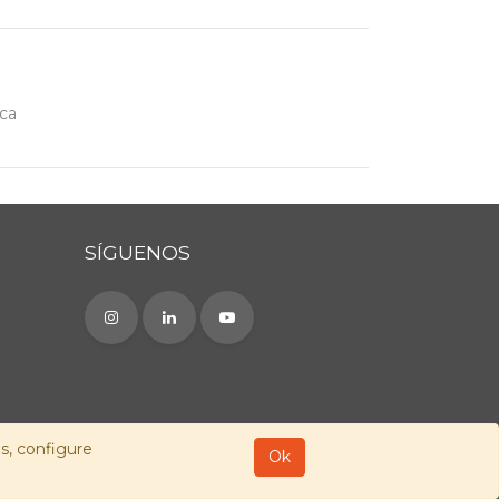
ica
SÍGUENOS
as, configure
Ok