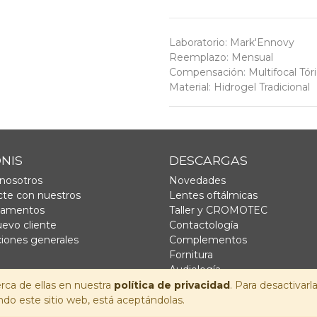
Laboratorio
:
Mark'Ennovy
Reemplazo
:
Mensual
Compensación
:
Multifocal Tór
Material
:
Hidrogel Tradicional
ONIS
DESCARGAS
nosotros
Novedades
te con nuestros
Lentes oftálmicas
tamentos
Taller y CROMOTEC
uevo cliente
Contactología
iones generales
Complementos
Fornitura
Audiología
rca de ellas en nuestra
política de privacidad
. Para desactivarl
o este sitio web, está aceptándolas.
ítica de Privacidad
-
Aviso Legal
-
Política de cookies