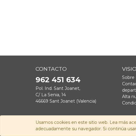
CONTACTO
VISI
Sobre 
962 451 634
Contac
Pol. Ind. Sant Joanet,
depar
C/ La Senia, 14
Alta n
46669 Sant Joanet (Valencia)
Condic
Usamos cookies en este sitio web. Lea más ace
adecuadamente su navegador. Si continúa usand
Copyright © 2026
Visionis Distribución S.L.
-
Pol