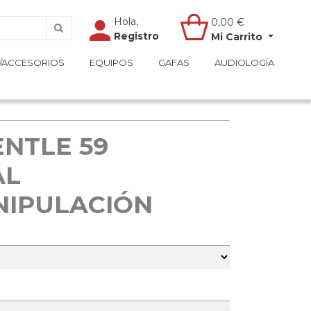
Hola,
Hola,
0,00
0,00
€
€
Registro
Registro
Mi Carrito
Mi Carrito
/ACCESORIOS
/ACCESORIOS
EQUIPOS
EQUIPOS
GAFAS
GAFAS
AUDIOLOGÍA
AUDIOLOGÍA
ENTLE 59
AL
NIPULACIÓN