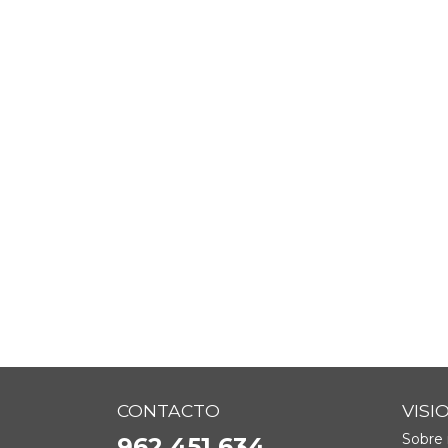
CONTACTO
VISI
Sobre 
962 451 634