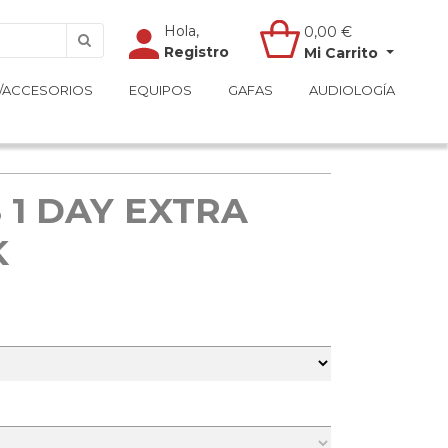
Hola,
Hola,
0,00
0,00
€
€
Registro
Registro
Mi Carrito
Mi Carrito
/ACCESORIOS
/ACCESORIOS
EQUIPOS
EQUIPOS
GAFAS
GAFAS
AUDIOLOGÍA
AUDIOLOGÍA
 1 DAY EXTRA
K