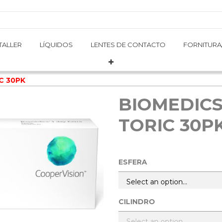
TALLER
TALLER
LÍQUIDOS
LÍQUIDOS
LENTES DE CONTACTO
LENTES DE CONTACTO
FORNITURA
FORNITURA
C 30PK
BIOMEDICS
TORIC 30P
ESFERA
CILINDRO