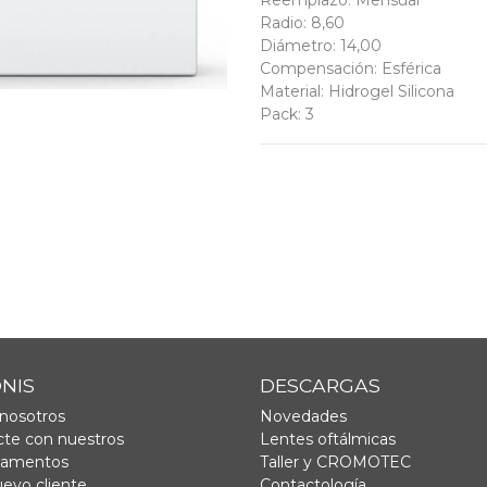
Reemplazo
:
Mensual
Radio
:
8,60
Diámetro
:
14,00
Compensación
:
Esférica
Material
:
Hidrogel Silicona
Pack
:
3
ONIS
DESCARGAS
nosotros
Novedades
te con nuestros
Lentes oftálmicas
tamentos
Taller y CROMOTEC
uevo cliente
Contactología