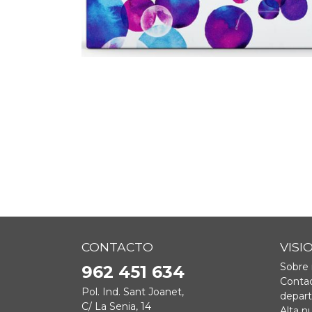
CONTACTO
VISI
Sobre 
962 451 634
Contac
Pol. Ind. Sant Joanet,
depar
C/ La Senia, 14
Alta n