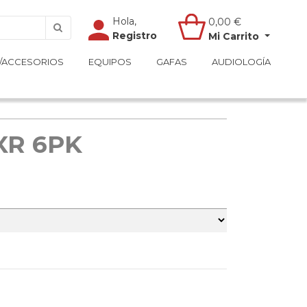
Hola,
Hola,
0,00
0,00
€
€
Registro
Registro
Mi Carrito
Mi Carrito
/ACCESORIOS
/ACCESORIOS
EQUIPOS
EQUIPOS
GAFAS
GAFAS
AUDIOLOGÍA
AUDIOLOGÍA
XR 6PK