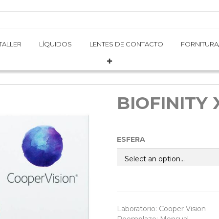
TALLER
TALLER
LÍQUIDOS
LÍQUIDOS
LENTES DE CONTACTO
LENTES DE CONTACTO
FORNITURA
FORNITURA
BIOFINITY 
ESFERA
Laboratorio
:
Cooper Vision