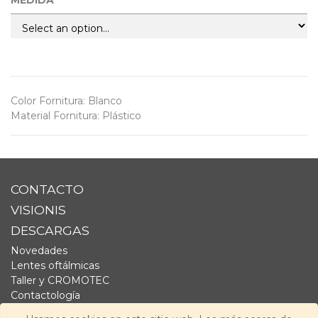
MEDIDA
Color Fornitura
:
Blanco
Material Fornitura
:
Plástico
CONTACTO
VISIONIS
DESCARGAS
Novedades
Lentes oftálmicas
Taller y CROMOTEC
Contactología
Complementos