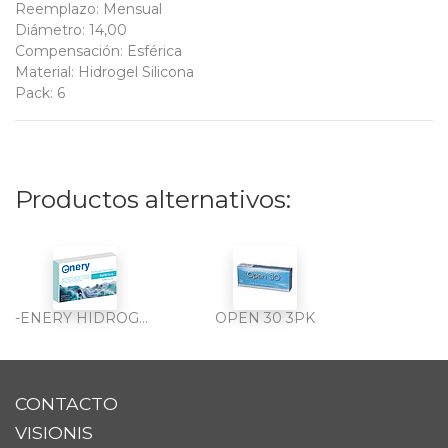
Reemplazo
:
Mensual
Diámetro
:
14,00
Compensación
:
Esférica
Material
:
Hidrogel Silicona
Pack
:
6
Productos alternativos:
-ENERY HIDROGEL SILICONA 6PK
OPEN 30 3PK
CONTACTO
VISIONIS