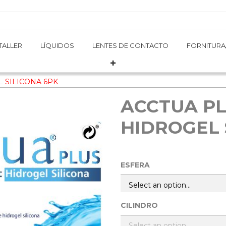
TALLER
TALLER
LÍQUIDOS
LÍQUIDOS
LENTES DE CONTACTO
LENTES DE CONTACTO
FORNITURA
FORNITURA
 SILICONA 6PK
ACCTUA PL
HIDROGEL 
ESFERA
CILINDRO