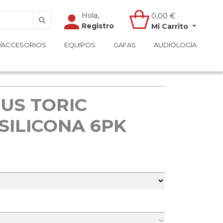
Hola,
Hola,
0,00
0,00
€
€
Registro
Registro
Mi Carrito
Mi Carrito
/ACCESORIOS
/ACCESORIOS
EQUIPOS
EQUIPOS
GAFAS
GAFAS
AUDIOLOGÍA
AUDIOLOGÍA
US TORIC
SILICONA 6PK