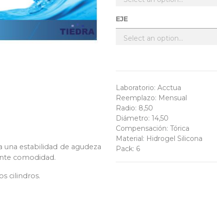
EJE
Laboratorio
:
Acctua
Reemplazo
:
Mensual
Radio
:
8,50
Diámetro
:
14,50
Compensación
:
Tórica
Material
:
Hidrogel Silicona
a una estabilidad de agudeza
Pack
:
6
ente comodidad.
s cilindros.