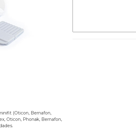
inifit (Oticon, Bernafon,
dex, Oticon, Phonak, Bernafon,
idades.