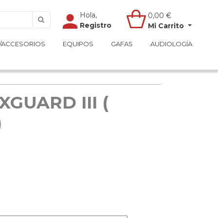
Hola,
Hola,
0,00
0,00
€
€
Registro
Registro
Mi Carrito
Mi Carrito
/ACCESORIOS
/ACCESORIOS
EQUIPOS
EQUIPOS
GAFAS
GAFAS
AUDIOLOGÍA
AUDIOLOGÍA
GUARD III (
)