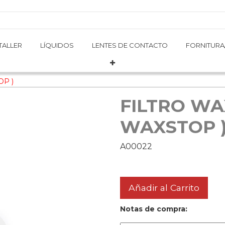
TALLER
TALLER
LÍQUIDOS
LÍQUIDOS
LENTES DE CONTACTO
LENTES DE CONTACTO
FORNITURA
FORNITURA
OP )
FILTRO WAX
WAXSTOP 
A00022
Añadir al Carrito
Notas de compra: