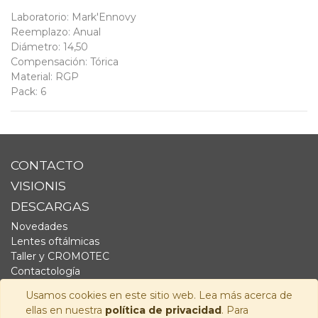
Laboratorio
:
Mark'Ennovy
Reemplazo
:
Anual
Diámetro
:
14,50
Compensación
:
Tórica
Material
:
RGP
Pack
:
6
CONTACTO
VISIONIS
DESCARGAS
Novedades
Lentes oftálmicas
Taller y CROMOTEC
Contactología
Complementos
Usamos cookies en este sitio web. Lea más acerca de
Fornitura
ellas en nuestra
política de privacidad
. Para
Audiología