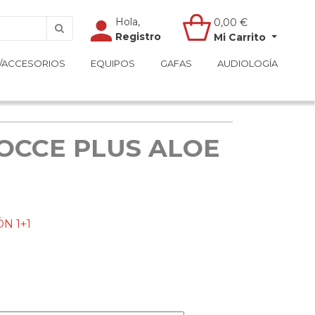
Hola,
Hola,
0,00
0,00
€
€
Registro
Registro
Mi Carrito
Mi Carrito
/ACCESORIOS
/ACCESORIOS
EQUIPOS
EQUIPOS
GAFAS
GAFAS
AUDIOLOGÍA
AUDIOLOGÍA
OCCE PLUS ALOE
N 1+1