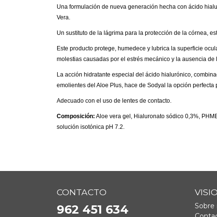
Una formulación de nueva generación hecha con ácido hialur
Vera.
Un sustituto de la lágrima para la protección de la córnea, esté
Este producto protege, humedece y lubrica la superficie ocular
molestias causadas por el estrés mecánico y la ausencia de l
La acción hidratante especial del ácido hialurónico, combin
emolientes del Aloe Plus, hace de Sodyal la opción perfecta 
Adecuado con el uso de lentes de contacto.
Composición:
Aloe vera gel, Hialuronato sódico 0,3%, PHM
solución isotónica pH 7.2.
CONTACTO
VISI
Sobre 
962 451 634
Contac