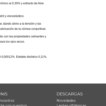
ónico al 0,30% y extracto de Aloe
ril y viscoelástico.
, dando alivio a la tensión y las
ubricación de la córnea-conjuntival.
ado con las propiedades calmantes y
para los ojos secos.
B 0,00012%. Edetato disódico 0,11%,
ONIS
DESCARGAS
nosotros
Novedades
te con nuestros
Lentes oftálmicas