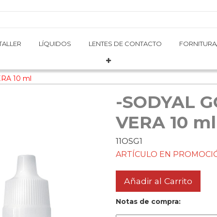
TALLER
TALLER
LÍQUIDOS
LÍQUIDOS
LENTES DE CONTACTO
LENTES DE CONTACTO
FORNITURA
FORNITURA
RA 10 ml
-SODYAL G
VERA 10 ml
11OSG1
ARTÍCULO EN PROMOCIÓ
Añadir al Carrito
Notas de compra: