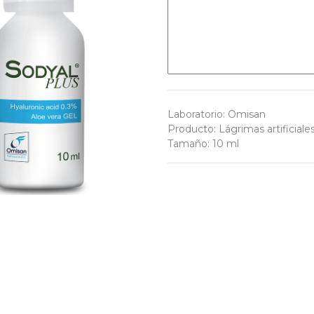
Laboratorio
:
Omisan
Producto
:
Lágrimas artificiale
Tamaño
:
10 ml